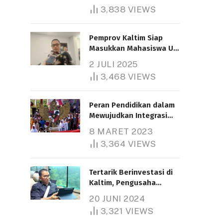
3,838
VIEWS
Pemprov Kaltim Siap
Masukkan Mahasiswa UT
Samarinda dalam Skema
2 JULI 2025
Bantuan Pendidikan
3,468
VIEWS
Gratispol
Peran Pendidikan dalam
Mewujudkan Integrasi
Nasional
8 MARET 2023
3,364
VIEWS
Tertarik Berinvestasi di
Kaltim, Pengusaha
Tiongkok Butuh Lahan
20 JUNI 2024
1.000 Hektare
3,321
VIEWS