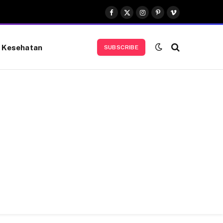
Facebook
X
Instagram
Pinterest
Vimeo
(Twitter)
Kesehatan
SUBSCRIBE