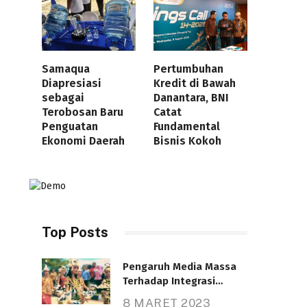
Samaqua
Pertumbuhan
Diapresiasi
Kredit di Bawah
sebagai
Danantara, BNI
Terobosan Baru
Catat
Penguatan
Fundamental
Ekonomi Daerah
Bisnis Kokoh
Top Posts
Pengaruh Media Massa
Terhadap Integrasi
Nasional
8 MARET 2023