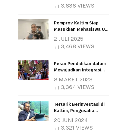
3,838
VIEWS
Pemprov Kaltim Siap
Masukkan Mahasiswa UT
Samarinda dalam Skema
2 JULI 2025
Bantuan Pendidikan
3,468
VIEWS
Gratispol
Peran Pendidikan dalam
Mewujudkan Integrasi
Nasional
8 MARET 2023
3,364
VIEWS
Tertarik Berinvestasi di
Kaltim, Pengusaha
Tiongkok Butuh Lahan
20 JUNI 2024
1.000 Hektare
3,321
VIEWS