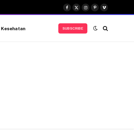
Facebook
X
Instagram
Pinterest
Vimeo
(Twitter)
Kesehatan
SUBSCRIBE