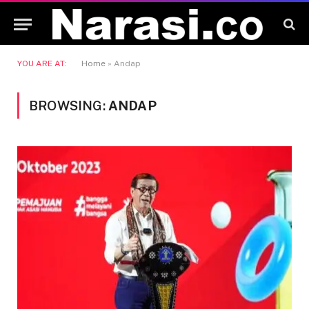
YOU ARE AT:
Home
»
Andap
BROWSING:
ANDAP