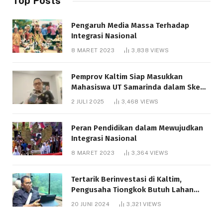
Top Posts
Pengaruh Media Massa Terhadap
Integrasi Nasional
8 MARET 2023
3,838
VIEWS
Pemprov Kaltim Siap Masukkan
Mahasiswa UT Samarinda dalam Skema
Bantuan Pendidikan Gratispol
2 JULI 2025
3,468
VIEWS
Peran Pendidikan dalam Mewujudkan
Integrasi Nasional
8 MARET 2023
3,364
VIEWS
Tertarik Berinvestasi di Kaltim,
Pengusaha Tiongkok Butuh Lahan
1.000 Hektare
20 JUNI 2024
3,321
VIEWS