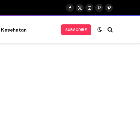
Facebook
X
Instagram
Pinterest
Vimeo
(Twitter)
Kesehatan
SUBSCRIBE