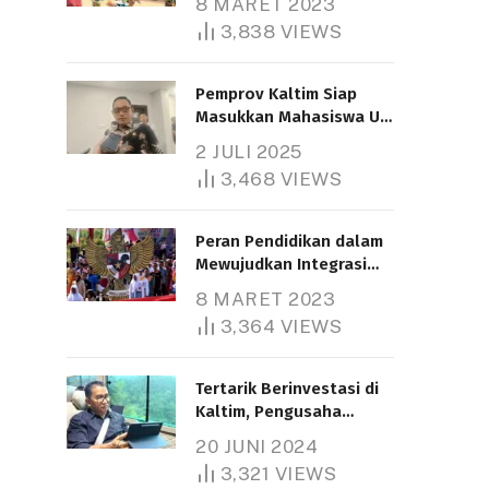
8 MARET 2023
3,838
VIEWS
Pemprov Kaltim Siap
Masukkan Mahasiswa UT
Samarinda dalam Skema
2 JULI 2025
Bantuan Pendidikan
3,468
VIEWS
Gratispol
Peran Pendidikan dalam
Mewujudkan Integrasi
Nasional
8 MARET 2023
3,364
VIEWS
Tertarik Berinvestasi di
Kaltim, Pengusaha
Tiongkok Butuh Lahan
20 JUNI 2024
1.000 Hektare
3,321
VIEWS