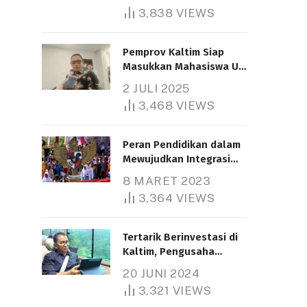
3,838
VIEWS
Pemprov Kaltim Siap
Masukkan Mahasiswa UT
Samarinda dalam Skema
2 JULI 2025
Bantuan Pendidikan
3,468
VIEWS
Gratispol
Peran Pendidikan dalam
Mewujudkan Integrasi
Nasional
8 MARET 2023
3,364
VIEWS
Tertarik Berinvestasi di
Kaltim, Pengusaha
Tiongkok Butuh Lahan
20 JUNI 2024
1.000 Hektare
3,321
VIEWS