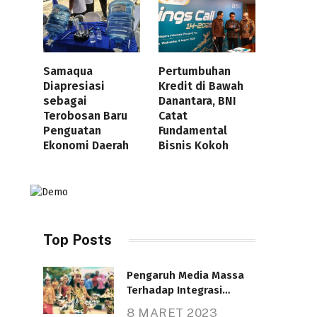
Samaqua
Pertumbuhan
Diapresiasi
Kredit di Bawah
sebagai
Danantara, BNI
Terobosan Baru
Catat
Penguatan
Fundamental
Ekonomi Daerah
Bisnis Kokoh
Top Posts
Pengaruh Media Massa
Terhadap Integrasi
Nasional
8 MARET 2023