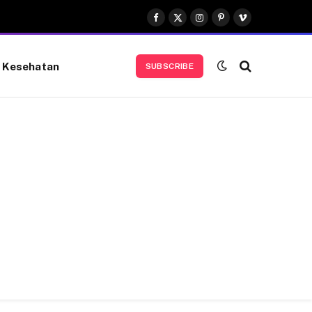
Facebook
X
Instagram
Pinterest
Vimeo
(Twitter)
Kesehatan
SUBSCRIBE