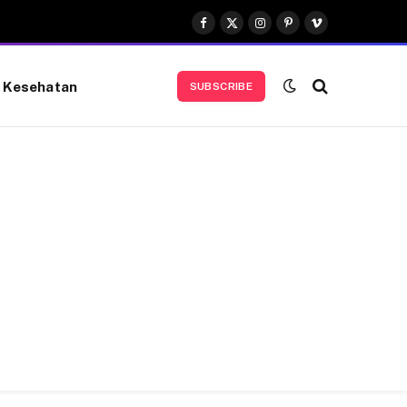
Facebook
X
Instagram
Pinterest
Vimeo
(Twitter)
Kesehatan
SUBSCRIBE