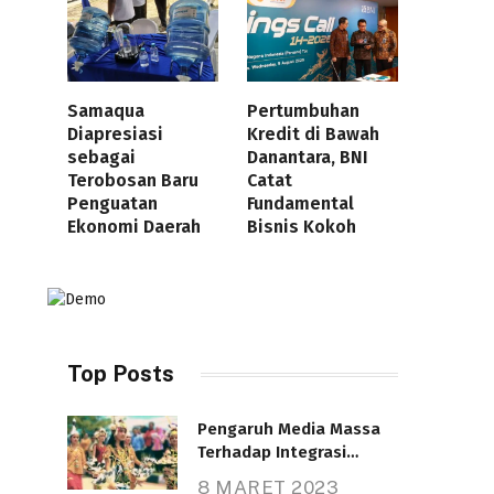
Samaqua
Pertumbuhan
Diapresiasi
Kredit di Bawah
sebagai
Danantara, BNI
Terobosan Baru
Catat
Penguatan
Fundamental
Ekonomi Daerah
Bisnis Kokoh
Top Posts
Pengaruh Media Massa
Terhadap Integrasi
Nasional
8 MARET 2023