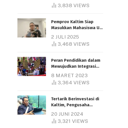
3,838
VIEWS
Pemprov Kaltim Siap
Masukkan Mahasiswa UT
Samarinda dalam Skema
2 JULI 2025
Bantuan Pendidikan
3,468
VIEWS
Gratispol
Peran Pendidikan dalam
Mewujudkan Integrasi
Nasional
8 MARET 2023
3,364
VIEWS
Tertarik Berinvestasi di
Kaltim, Pengusaha
Tiongkok Butuh Lahan
20 JUNI 2024
1.000 Hektare
3,321
VIEWS