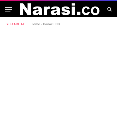
YOU ARE AT:
Home
»
Badak LNG