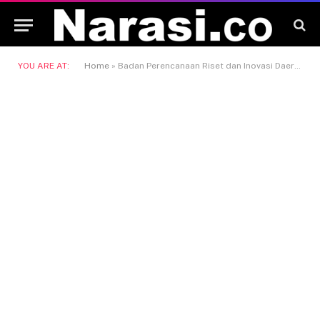
YOU ARE AT:
Home
»
Badan Perencanaan Riset dan Inovasi Daerah (Baperinda)