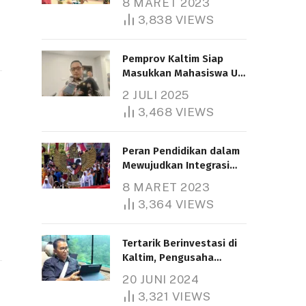
8 MARET 2023
3,838
VIEWS
Pemprov Kaltim Siap
Masukkan Mahasiswa UT
Samarinda dalam Skema
2 JULI 2025
Bantuan Pendidikan
3,468
VIEWS
Gratispol
Peran Pendidikan dalam
Mewujudkan Integrasi
Nasional
8 MARET 2023
3,364
VIEWS
Tertarik Berinvestasi di
Kaltim, Pengusaha
Tiongkok Butuh Lahan
20 JUNI 2024
1.000 Hektare
3,321
VIEWS