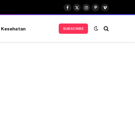
Facebook
X
Instagram
Pinterest
Vimeo
(Twitter)
Kesehatan
SUBSCRIBE