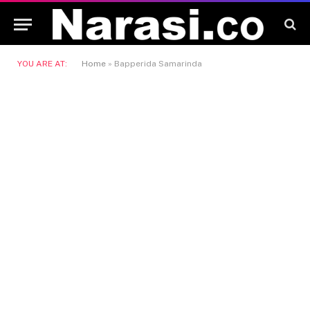
YOU ARE AT:
Home
»
Bapperida Samarinda