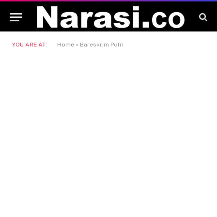
YOU ARE AT:
Home
»
Bareskrim Polri