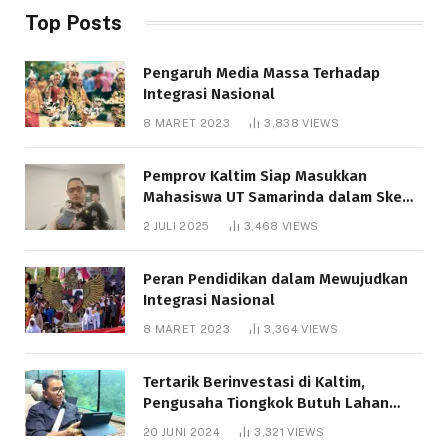
Top Posts
Pengaruh Media Massa Terhadap
Integrasi Nasional
8 MARET 2023
3,838
VIEWS
Pemprov Kaltim Siap Masukkan
Mahasiswa UT Samarinda dalam Skema
Bantuan Pendidikan Gratispol
2 JULI 2025
3,468
VIEWS
Peran Pendidikan dalam Mewujudkan
Integrasi Nasional
8 MARET 2023
3,364
VIEWS
Tertarik Berinvestasi di Kaltim,
Pengusaha Tiongkok Butuh Lahan
1.000 Hektare
20 JUNI 2024
3,321
VIEWS