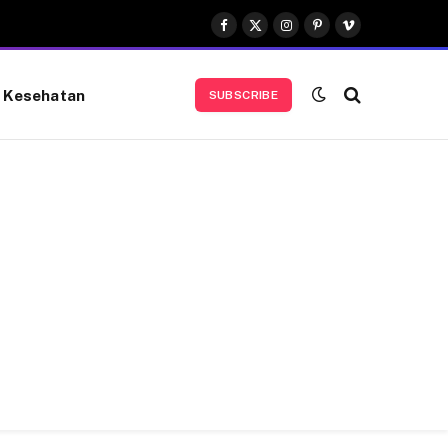
Facebook
X
Instagram
Pinterest
Vimeo
(Twitter)
Kesehatan
SUBSCRIBE