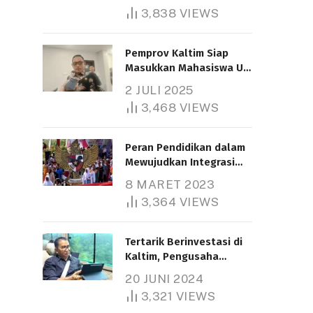
3,838
VIEWS
Pemprov Kaltim Siap
Masukkan Mahasiswa UT
Samarinda dalam Skema
2 JULI 2025
Bantuan Pendidikan
3,468
VIEWS
Gratispol
Peran Pendidikan dalam
Mewujudkan Integrasi
Nasional
8 MARET 2023
3,364
VIEWS
Tertarik Berinvestasi di
Kaltim, Pengusaha
Tiongkok Butuh Lahan
20 JUNI 2024
1.000 Hektare
3,321
VIEWS