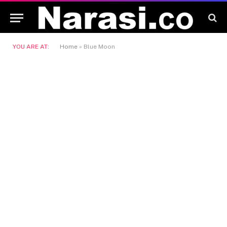
YOU ARE AT:
Home
»
Blue Moon