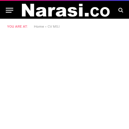
YOU ARE AT:
Home
»
CV MSJ