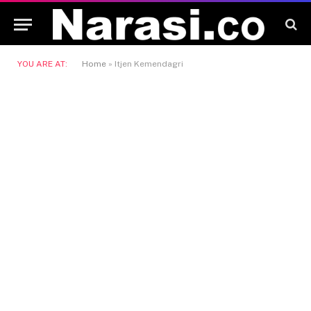
YOU ARE AT:
Home
»
Itjen Kemendagri