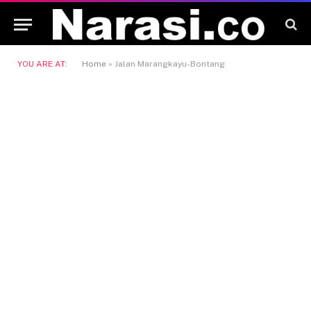
YOU ARE AT:
Home
»
Jalan Marangkayu-Bontang