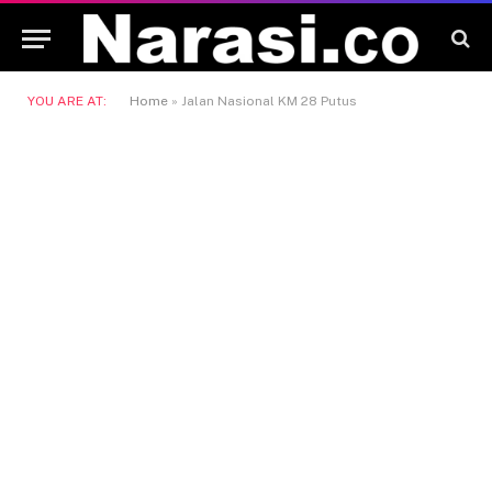
YOU ARE AT:
Home
»
Jalan Nasional KM 28 Putus