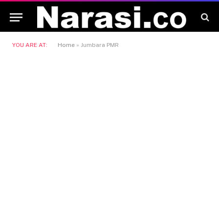
YOU ARE AT:
Home
»
Jumbara PMR