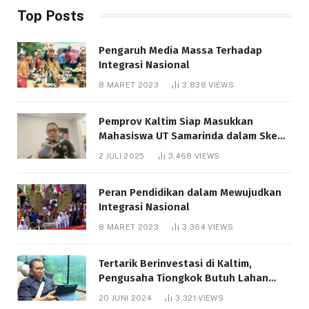
Top Posts
Pengaruh Media Massa Terhadap
Integrasi Nasional
8 MARET 2023
3,838
VIEWS
Pemprov Kaltim Siap Masukkan
Mahasiswa UT Samarinda dalam Skema
Bantuan Pendidikan Gratispol
2 JULI 2025
3,468
VIEWS
Peran Pendidikan dalam Mewujudkan
Integrasi Nasional
8 MARET 2023
3,364
VIEWS
Tertarik Berinvestasi di Kaltim,
Pengusaha Tiongkok Butuh Lahan
1.000 Hektare
20 JUNI 2024
3,321
VIEWS