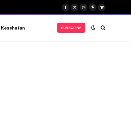
Facebook
X
Instagram
Pinterest
Vimeo
(Twitter)
Kesehatan
SUBSCRIBE