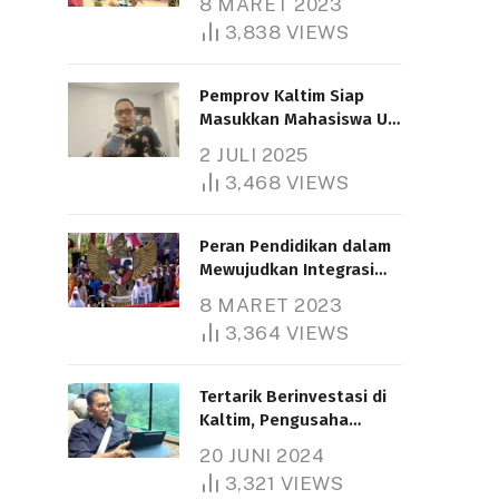
8 MARET 2023
3,838
VIEWS
Pemprov Kaltim Siap
Masukkan Mahasiswa UT
Samarinda dalam Skema
2 JULI 2025
Bantuan Pendidikan
3,468
VIEWS
Gratispol
Peran Pendidikan dalam
Mewujudkan Integrasi
Nasional
8 MARET 2023
3,364
VIEWS
Tertarik Berinvestasi di
Kaltim, Pengusaha
Tiongkok Butuh Lahan
20 JUNI 2024
1.000 Hektare
3,321
VIEWS