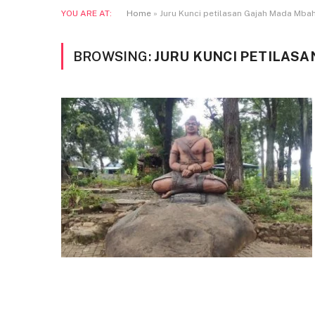
YOU ARE AT:
Home
»
Juru Kunci petilasan Gajah Mada Mba
BROWSING:
JURU KUNCI PETILAS