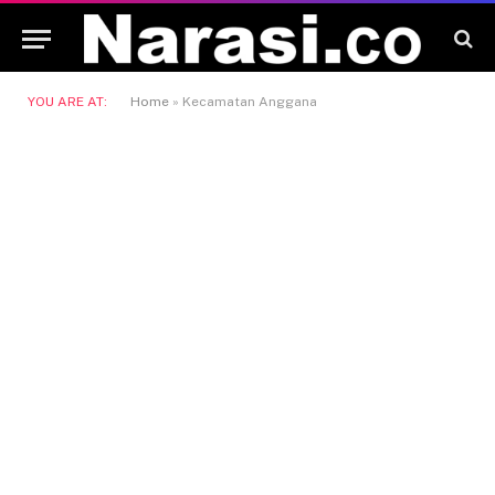
YOU ARE AT:
Home
»
Kecamatan Anggana