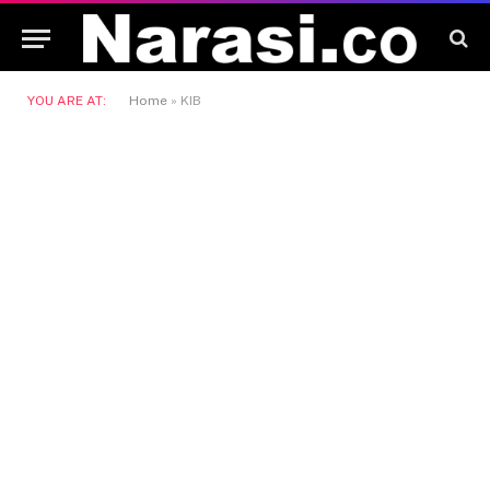
YOU ARE AT:
Home
»
KIB