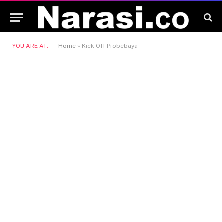
YOU ARE AT:
Home
»
Kick Off Probebaya