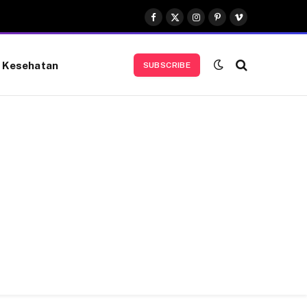
Facebook
X
Instagram
Pinterest
Vimeo
(Twitter)
Kesehatan
SUBSCRIBE