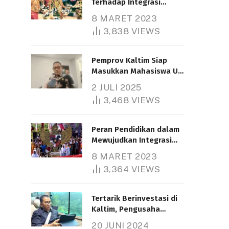
Terhadap Integrasi
Nasional
8 MARET 2023
3,838
VIEWS
Pemprov Kaltim Siap
Masukkan Mahasiswa UT
Samarinda dalam Skema
2 JULI 2025
Bantuan Pendidikan
3,468
VIEWS
Gratispol
Peran Pendidikan dalam
Mewujudkan Integrasi
Nasional
8 MARET 2023
3,364
VIEWS
Tertarik Berinvestasi di
Kaltim, Pengusaha
Tiongkok Butuh Lahan
20 JUNI 2024