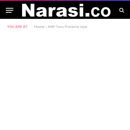
YOU ARE AT:
Home
»
KMP Tunu Pratama Jaya