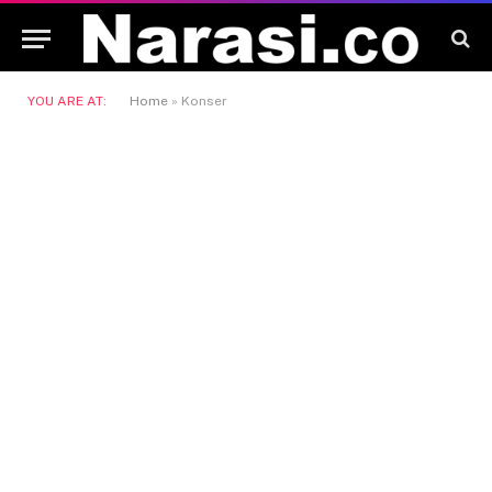
YOU ARE AT:
Home
»
Konser