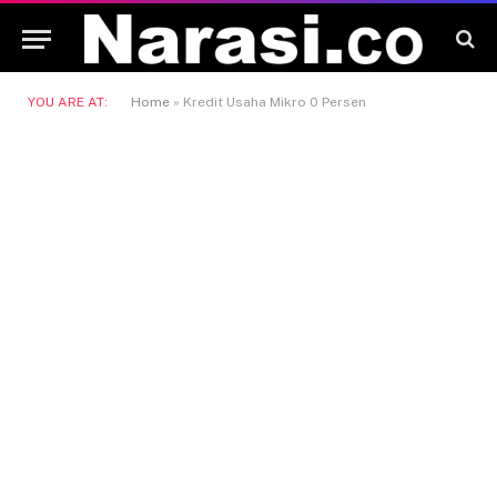
YOU ARE AT:
Home
»
Kredit Usaha Mikro 0 Persen