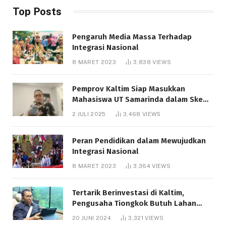
Top Posts
Pengaruh Media Massa Terhadap
Integrasi Nasional
8 MARET 2023
3,838
VIEWS
Pemprov Kaltim Siap Masukkan
Mahasiswa UT Samarinda dalam Skema
Bantuan Pendidikan Gratispol
2 JULI 2025
3,468
VIEWS
Peran Pendidikan dalam Mewujudkan
Integrasi Nasional
8 MARET 2023
3,364
VIEWS
Tertarik Berinvestasi di Kaltim,
Pengusaha Tiongkok Butuh Lahan
1.000 Hektare
20 JUNI 2024
3,321
VIEWS