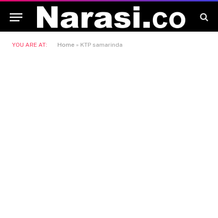
YOU ARE AT:
Home
»
KTP samarinda