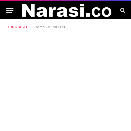
YOU ARE AT:
Home
»
Kursi Pijat