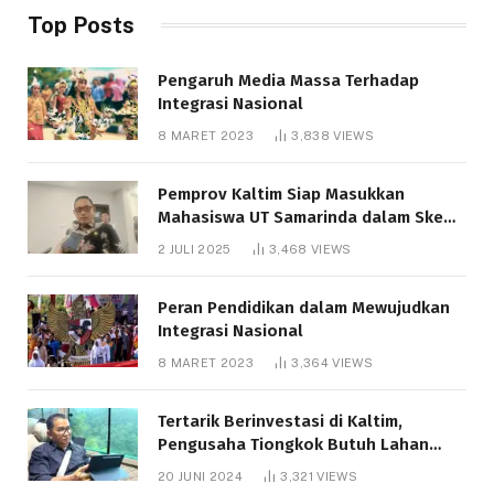
Top Posts
Pengaruh Media Massa Terhadap
Integrasi Nasional
8 MARET 2023
3,838
VIEWS
Pemprov Kaltim Siap Masukkan
Mahasiswa UT Samarinda dalam Skema
Bantuan Pendidikan Gratispol
2 JULI 2025
3,468
VIEWS
Peran Pendidikan dalam Mewujudkan
Integrasi Nasional
8 MARET 2023
3,364
VIEWS
Tertarik Berinvestasi di Kaltim,
Pengusaha Tiongkok Butuh Lahan
1.000 Hektare
20 JUNI 2024
3,321
VIEWS