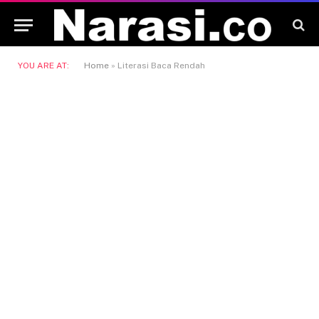
YOU ARE AT:
Home
»
Literasi Baca Rendah