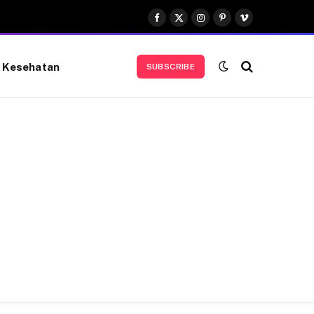
Facebook
X
Instagram
Pinterest
Vimeo
(Twitter)
Kesehatan
SUBSCRIBE