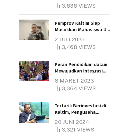
3,838
VIEWS
Pemprov Kaltim Siap
Masukkan Mahasiswa UT
Samarinda dalam Skema
2 JULI 2025
Bantuan Pendidikan
3,468
VIEWS
Gratispol
Peran Pendidikan dalam
Mewujudkan Integrasi
Nasional
8 MARET 2023
3,364
VIEWS
Tertarik Berinvestasi di
Kaltim, Pengusaha
Tiongkok Butuh Lahan
20 JUNI 2024
1.000 Hektare
3,321
VIEWS