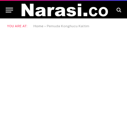
YOU ARE AT:
Home
»
Pemuda Konghucu Kaltim