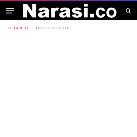
YOU ARE AT:
Home
»
Perda DAD