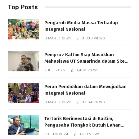
Top Posts
Pengaruh Media Massa Terhadap
Integrasi Nasional
8 MARET 2023
3,838
VIEWS
Pemprov Kaltim Siap Masukkan
Mahasiswa UT Samarinda dalam Skema
Bantuan Pendidikan Gratispol
2 JULI 2025
3,468
VIEWS
Peran Pendidikan dalam Mewujudkan
Integrasi Nasional
8 MARET 2023
3,364
VIEWS
Tertarik Berinvestasi di Kaltim,
Pengusaha Tiongkok Butuh Lahan
1.000 Hektare
20 JUNI 2024
3,321
VIEWS