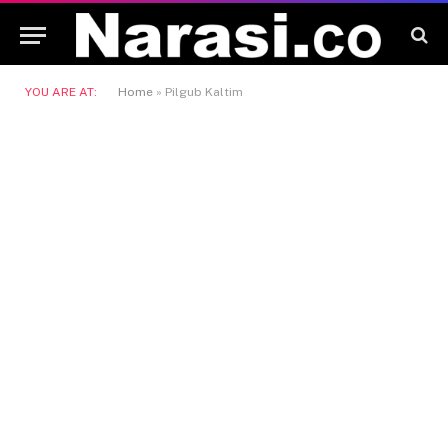
YOU ARE AT:
Home
»
Pilgub Kaltim