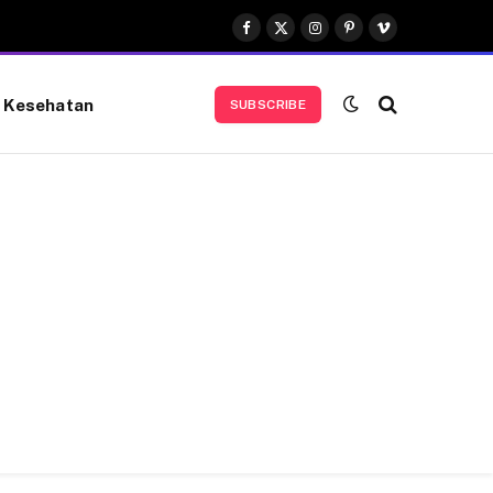
Facebook
X
Instagram
Pinterest
Vimeo
(Twitter)
Kesehatan
SUBSCRIBE