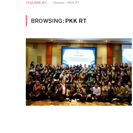
YOU ARE AT:
Home
»
PKK RT
BROWSING:
PKK RT