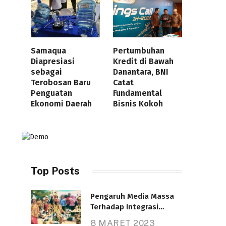
Samaqua
Pertumbuhan
Diapresiasi
Kredit di Bawah
sebagai
Danantara, BNI
Terobosan Baru
Catat
Penguatan
Fundamental
Ekonomi Daerah
Bisnis Kokoh
Top Posts
Pengaruh Media Massa
Terhadap Integrasi
Nasional
8 MARET 2023