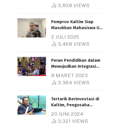
3,838
VIEWS
Pemprov Kaltim Siap
Masukkan Mahasiswa UT
Samarinda dalam Skema
2 JULI 2025
Bantuan Pendidikan
3,468
VIEWS
Gratispol
Peran Pendidikan dalam
Mewujudkan Integrasi
Nasional
8 MARET 2023
3,364
VIEWS
Tertarik Berinvestasi di
Kaltim, Pengusaha
Tiongkok Butuh Lahan
20 JUNI 2024
1.000 Hektare
3,321
VIEWS