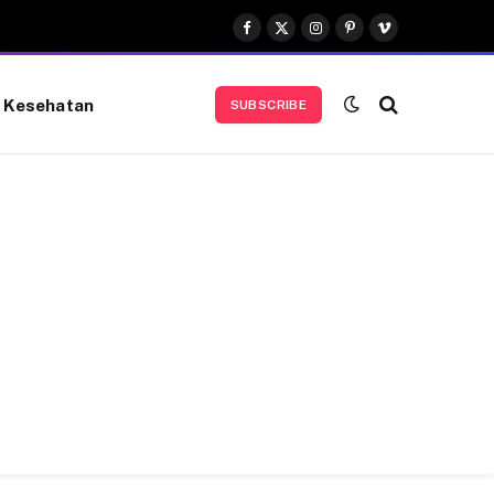
Facebook
X
Instagram
Pinterest
Vimeo
(Twitter)
Kesehatan
SUBSCRIBE