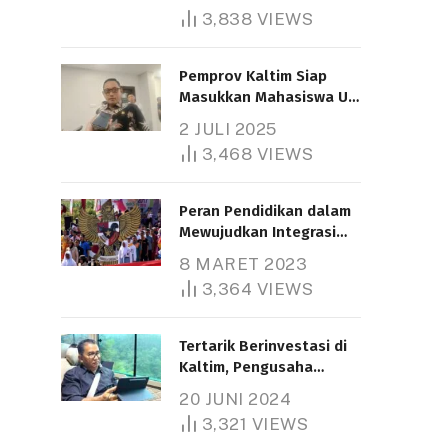
3,838
VIEWS
Pemprov Kaltim Siap
Masukkan Mahasiswa UT
Samarinda dalam Skema
2 JULI 2025
Bantuan Pendidikan
3,468
VIEWS
Gratispol
Peran Pendidikan dalam
Mewujudkan Integrasi
Nasional
8 MARET 2023
3,364
VIEWS
Tertarik Berinvestasi di
Kaltim, Pengusaha
Tiongkok Butuh Lahan
20 JUNI 2024
1.000 Hektare
3,321
VIEWS