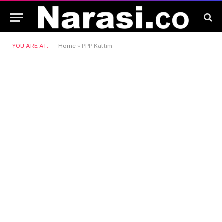
YOU ARE AT:
Home
»
PPP Kaltim