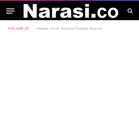
YOU ARE AT:
Home
»
Prof. Ahmad Tholabi Kharlie