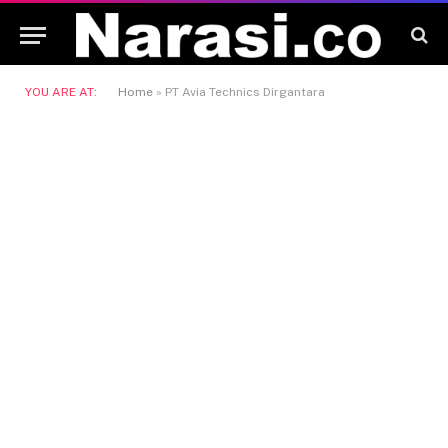
YOU ARE AT:
Home
»
PT Avia Technics Dirgantara