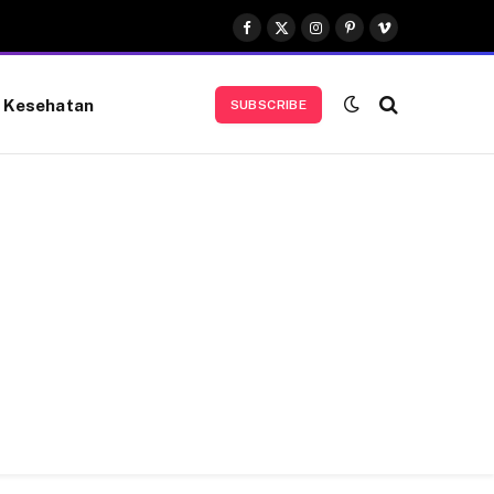
Facebook
X
Instagram
Pinterest
Vimeo
(Twitter)
Kesehatan
SUBSCRIBE