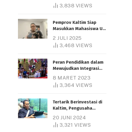
3,838
VIEWS
Pemprov Kaltim Siap
Masukkan Mahasiswa UT
Samarinda dalam Skema
2 JULI 2025
Bantuan Pendidikan
3,468
VIEWS
Gratispol
Peran Pendidikan dalam
Mewujudkan Integrasi
Nasional
8 MARET 2023
3,364
VIEWS
Tertarik Berinvestasi di
Kaltim, Pengusaha
Tiongkok Butuh Lahan
20 JUNI 2024
1.000 Hektare
3,321
VIEWS