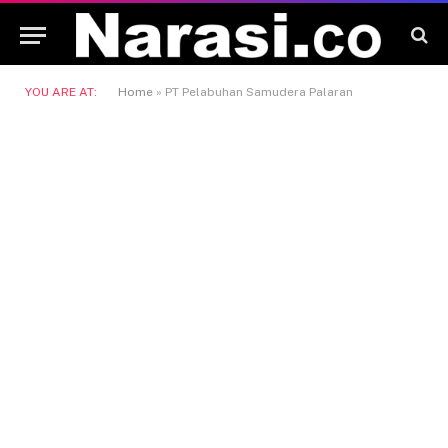
YOU ARE AT:
Home
»
PT Pelabuhan Samudera Palaran