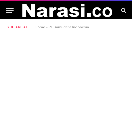
YOU ARE AT:
Home
»
PT Samudera Indonesia