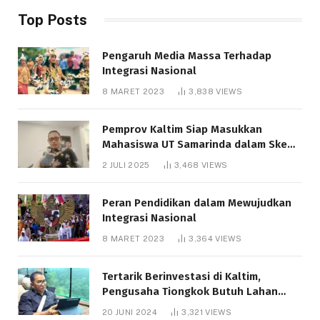
Top Posts
Pengaruh Media Massa Terhadap
Integrasi Nasional
8 MARET 2023
3,838
VIEWS
Pemprov Kaltim Siap Masukkan
Mahasiswa UT Samarinda dalam Skema
Bantuan Pendidikan Gratispol
2 JULI 2025
3,468
VIEWS
Peran Pendidikan dalam Mewujudkan
Integrasi Nasional
8 MARET 2023
3,364
VIEWS
Tertarik Berinvestasi di Kaltim,
Pengusaha Tiongkok Butuh Lahan
1.000 Hektare
20 JUNI 2024
3,321
VIEWS