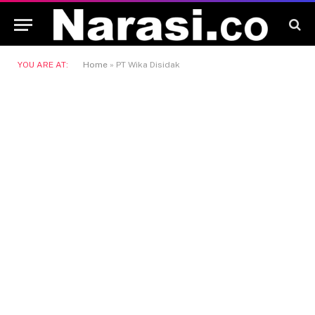
YOU ARE AT:
Home
»
PT Wika Disidak