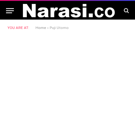
YOU ARE AT:
Home
»
Puji Utomo