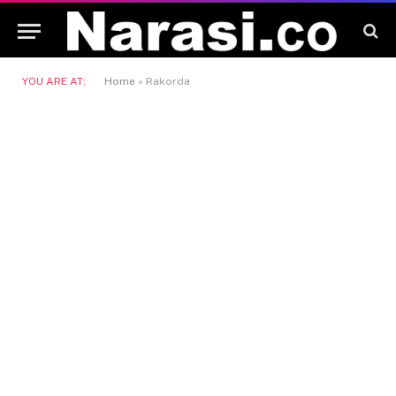
YOU ARE AT:
Home
»
Rakorda