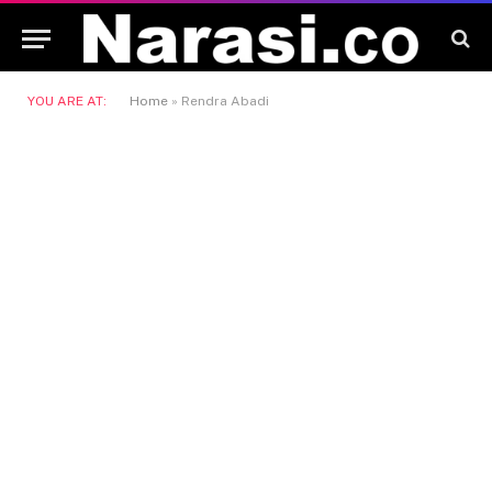
YOU ARE AT:
Home
»
Rendra Abadi