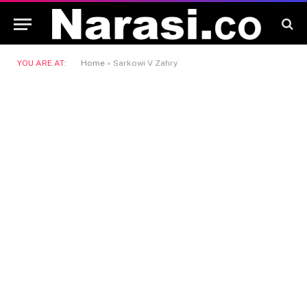
YOU ARE AT:
Home
»
Sarkowi V Zahry