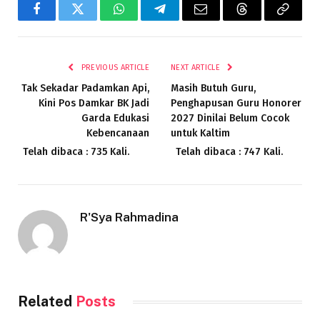
Facebook
Twitter
WhatsApp
Telegram
Email
Threads
Copy
Link
PREVIOUS ARTICLE
NEXT ARTICLE
Tak Sekadar Padamkan Api,
Masih Butuh Guru,
Kini Pos Damkar BK Jadi
Penghapusan Guru Honorer
Garda Edukasi
2027 Dinilai Belum Cocok
Kebencanaan
untuk Kaltim
Telah dibaca : 735 Kali.
Telah dibaca : 747 Kali.
R'Sya Rahmadina
Related
Posts