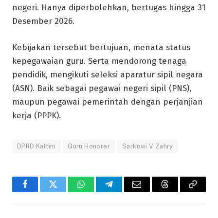
negeri. Hanya diperbolehkan, bertugas hingga 31
Desember 2026.
Kebijakan tersebut bertujuan, menata status
kepegawaian guru. Serta mendorong tenaga
pendidik, mengikuti seleksi aparatur sipil negara
(ASN). Baik sebagai pegawai negeri sipil (PNS),
maupun pegawai pemerintah dengan perjanjian
kerja (PPPK).
DPRD Kaltim
Guru Honorer
Sarkowi V Zahry
Facebook
Twitter
WhatsApp
Telegram
Email
Threads
Copy
Link