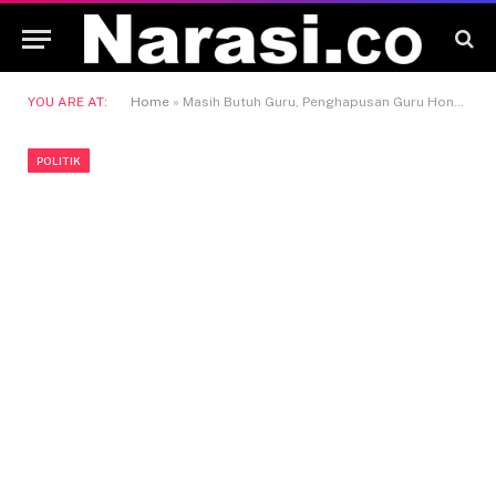
YOU ARE AT:
Home
»
Masih Butuh Guru, Penghapusan Guru Honorer 2027 Dinilai Belum Cocok untuk Kaltim
POLITIK