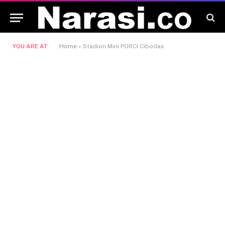
YOU ARE AT:
Home
»
Stadion Mini PORCI Cibodas