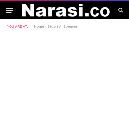
YOU ARE AT:
Home
»
Stuart A. Spencer