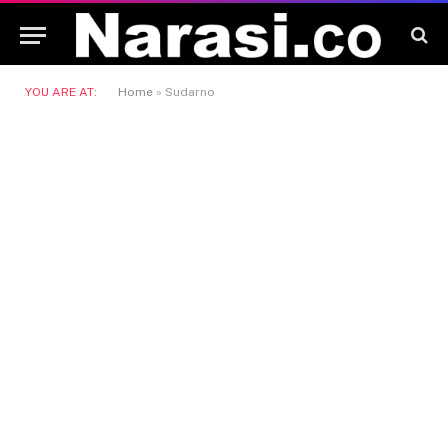
YOU ARE AT:
Home
»
Sudarno